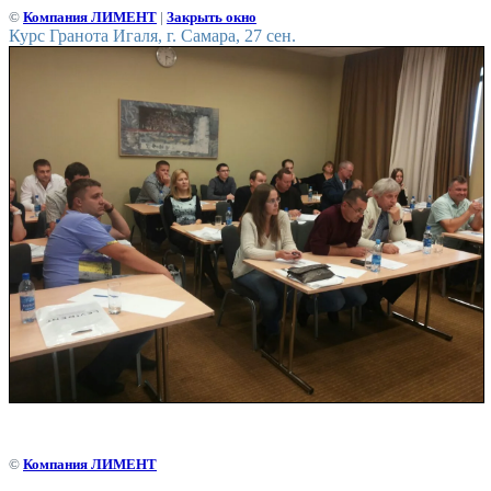
©
Компания ЛИМЕНТ
|
Закрыть окно
Курс Гранота Игаля, г. Самара, 27 сен.
©
Компания ЛИМЕНТ