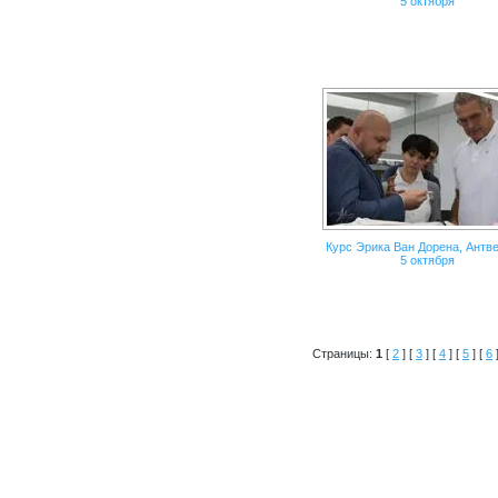
5 октября
Курс Эрика Ван Дорена, Антве
5 октября
Страницы:
1
[
2
] [
3
] [
4
] [
5
] [
6
]